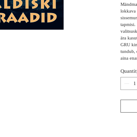
Mändmaal
lokkava 
sissemur
tapmisi.
valitsus
ära kasu
GRU kind
tundub, 
aina en
Quanti