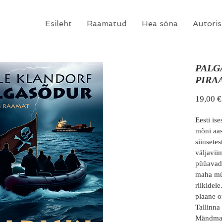
Esileht
Raamatud
Hea sõna
Autoris
PALG
PIRA
19,00 €
Eesti is
mõni aas
siinsetes
väljaviim
püüavad 
maha mü
riikidel
plaane o
Tallinna
Mändma