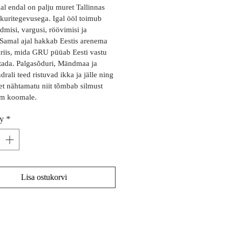
 endal on palju muret Tallinnas 
kuritegevusega. Igal ööl toimub 
dmisi, vargusi, röövimisi ja 
 Samal ajal hakkab Eestis arenema 
kriis, mida GRU püüab Eesti vastu 
tada. Palgasõduri, Mändmaa ja 
rali teed ristuvad ikka ja jälle ning 
et nähtamatu niit tõmbab silmust 
am koomale.
ty
*
Lisa ostukorvi