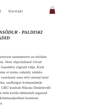
t
Kontakt
ASÕDUR - PALDISKI
ADID
Price
eseisvuse taastamisest on möödas 
ta. Vene sõjaväelased viivad 
t baasidest vägesid välja. Kuid 
ine ei toimu valutult, näiteks 
venelased oma relvi mustal turul 
üa, sealhulgas kolmandatele 
e. GRU kindrali Nikolai Dmitrievitši 
n mitu korda tahtmatult seganud 
 kriminaalpolitsei komissar 
a. 