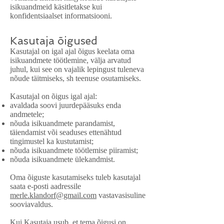
isikuandmeid käsitletakse kui
konfidentsiaalset informatsiooni.
Kasutaja õigused
Kasutajal on igal ajal õigus keelata oma
isikuandmete töötlemine, välja arvatud
juhul, kui see on vajalik lepingust tuleneva
nõude täitmiseks, sh teenuse osutamiseks.
Kasutajal on õigus igal ajal:
avaldada soovi juurdepääsuks enda
andmetele;
nõuda isikuandmete parandamist,
täiendamist või seaduses ettenähtud
tingimustel ka kustutamist;
nõuda isikuandmete töötlemise piiramist;
nõuda isikuandmete ülekandmist.
Oma õiguste kasutamiseks tuleb kasutajal
saata e-posti aadressile
merle.klandorf@gmail.com
vastavasisuline
sooviavaldus.
Kui Kasutaja usub, et tema õigusi on