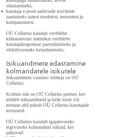
kasutajaga suhtlemiseks, arvete
edastamiseks;
kasutaja e-posti aadressile teavituste
saatmiseks uutest toodetest, teenustest ja
kampaaniatest.
OÜ Cellarius kasutab veebilehe
külastatavuse statistikat veebilehe
kasutajakogemuse parendamiseks ja
efektiivsemaks turundamiseks.
Isikuandmete edastamine
kolmandatele isikutele
Isikuandmete vastutav töötleja on OÜ
Cellarius.
Kolmas isik on OÜ Cellarius partner, kes
töötleb isikuandmeid ja kelle toote või
teenuse abil pakub OÜ Cellarius kasutajale
teenuseid.
OÜ Cellarius kasutab igapäevaseks
tegevuseks kolmandaid isikuid, kes
pakuvad: