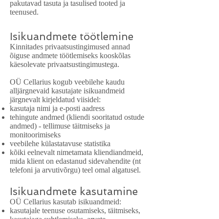
pakutavad tasuta ja tasulised tooted ja
teenused.
Isikuandmete töötlemine
Kinnitades privaatsustingimused annad
õiguse andmete töötlemiseks kooskõlas
käesolevate privaatsustingimustega.
OÜ Cellarius kogub veebilehe kaudu
alljärgnevaid kasutajate isikuandmeid
järgnevalt kirjeldatud viisidel:
kasutaja nimi ja e-posti aadress
tehingute andmed (kliendi sooritatud ostude
andmed) - tellimuse täitmiseks ja
monitoorimiseks
veebilehe külastatavuse statistika
kõiki eelnevalt nimetamata kliendiandmeid,
mida klient on edastanud sidevahendite (nt
telefoni ja arvutivõrgu) teel omal algatusel.
Isikuandmete kasutamine
OÜ Cellarius kasutab isikuandmeid:
kasutajale teenuse osutamiseks, täitmiseks,