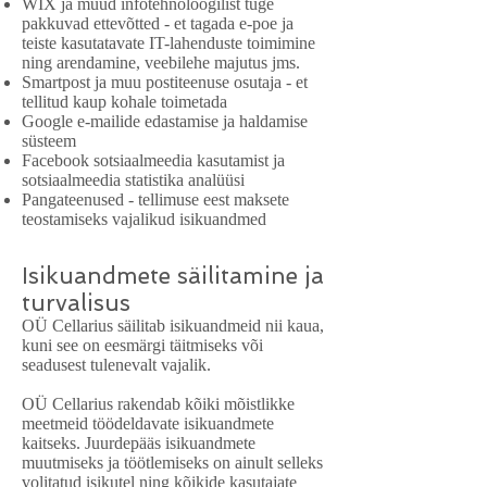
WIX ja muud infotehnoloogilist tuge
pakkuvad ettevõtted - et tagada e-poe ja
teiste kasutatavate IT-lahenduste toimimine
ning arendamine, veebilehe majutus jms.
Smartpost ja muu postiteenuse osutaja - et
tellitud kaup kohale toimetada
Google e-mailide edastamise ja haldamise
süsteem
Facebook sotsiaalmeedia kasutamist ja
sotsiaalmeedia statistika analüüsi
Pangateenused - tellimuse eest maksete
teostamiseks vajalikud isikuandmed
Isikuandmete säilitamine ja
turvalisus
OÜ Cellarius säilitab isikuandmeid nii kaua,
kuni see on eesmärgi täitmiseks või
seadusest tulenevalt vajalik.
OÜ Cellarius rakendab kõiki mõistlikke
meetmeid töödeldavate isikuandmete
kaitseks. Juurdepääs isikuandmete
muutmiseks ja töötlemiseks on ainult selleks
volitatud isikutel ning kõikide kasutajate