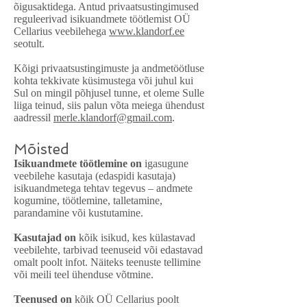
õigusaktidega. Antud privaatsustingimused
reguleerivad isikuandmete töötlemist OÜ
Cellarius veebilehega
www.klandorf.ee
seotult.
Kõigi privaatsustingimuste ja andmetöötluse
kohta tekkivate küsimustega või juhul kui
Sul on mingil põhjusel tunne, et oleme Sulle
liiga teinud, siis palun võta meiega ühendust
aadressil
merle.klandorf@gmail.com
.
Mõisted
Isikuandmete töötlemine on
igasugune
veebilehe kasutaja (edaspidi kasutaja)
isikuandmetega tehtav tegevus – andmete
kogumine, töötlemine, talletamine,
parandamine või kustutamine.
Kasutajad on
kõik isikud, kes külastavad
veebilehte, tarbivad teenuseid või edastavad
omalt poolt infot. Näiteks teenuste tellimine
või meili teel ühenduse võtmine.
Teenused on
kõik OÜ Cellarius poolt