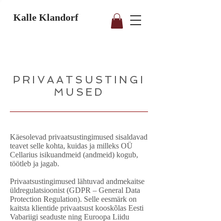
Kalle Klandorf
PRIVAATSUSTINGI
MUSED
Käesolevad privaatsustingimused sisaldavad
teavet selle kohta, kuidas ja milleks OÜ
Cellarius isikuandmeid (andmeid) kogub,
töötleb ja jagab.
Privaatsustingimused lähtuvad andmekaitse
üldregulatsioonist (GDPR – General Data
Protection Regulation). Selle eesmärk on
kaitsta klientide privaatsust kooskõlas Eesti
Vabariigi seaduste ning Euroopa Liidu